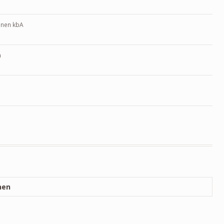
inen kbA
m
nen