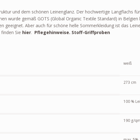
ruktur und dem schönen Leinenglanz. Der hochwertige Langflachs für 
nen wurde gemäß GOTS (Global Organic Textile Standard) in Belgien h
 geeignet. Aber auch für schöne helle Sommerkleidung ist das Leine
 finden Sie
hier
.
Pflegehinweise.
Stoff-Griffproben
weiß
273 cm
100 % Le
190 g/q
max. 5%