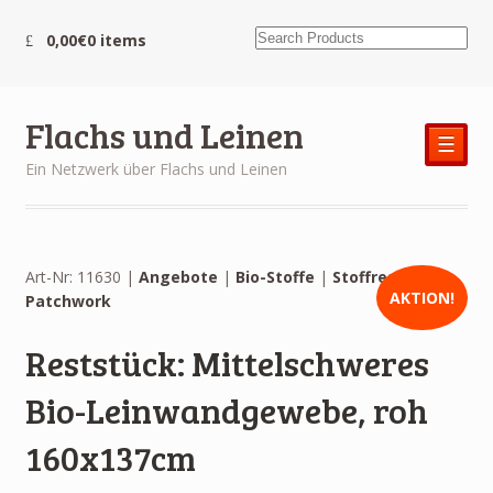
0,00€
0 items
Flachs und Leinen
☰
Ein Netzwerk über Flachs und Leinen
Art-Nr: 11630 |
Angebote
|
Bio-Stoffe
|
Stoffreste und
AKTION!
Patchwork
Reststück: Mittelschweres
Bio-Leinwandgewebe, roh
160x137cm