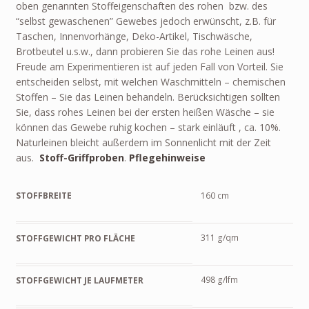
oben genannten Stoffeigenschaften des rohen bzw. des
“selbst gewaschenen” Gewebes jedoch erwünscht, z.B. für
Taschen, Innenvorhänge, Deko-Artikel, Tischwäsche,
Brotbeutel u.s.w., dann probieren Sie das rohe Leinen aus!
Freude am Experimentieren ist auf jeden Fall von Vorteil. Sie
entscheiden selbst, mit welchen Waschmitteln – chemischen
Stoffen – Sie das Leinen behandeln. Berücksichtigen sollten
Sie, dass rohes Leinen bei der ersten heißen Wäsche – sie
können das Gewebe ruhig kochen – stark einläuft , ca. 10%.
Naturleinen bleicht außerdem im Sonnenlicht mit der Zeit
aus.
Stoff-Griffproben
.
Pflegehinweise
STOFFBREITE
160 cm
311 g/qm
STOFFGEWICHT PRO FLÄCHE
498 g/lfm
STOFFGEWICHT JE LAUFMETER