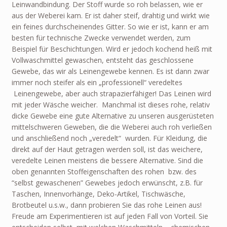
Leinwandbindung. Der Stoff wurde so roh belassen, wie er
aus der Weberei kam. Er ist daher steif, drahtig und wirkt wie
ein feines durchscheinendes Gitter. So wie er ist, kann er am
besten für technische Zwecke verwendet werden, zum
Beispiel für Beschichtungen. Wird er jedoch kochend heiß mit
Vollwaschmittel gewaschen, entsteht das geschlossene
Gewebe, das wir als Leinengewebe kennen. Es ist dann zwar
immer noch steifer als ein „professionell“ veredeltes
Leinengewebe, aber auch strapazierfähiger! Das Leinen wird
mit jeder Wäsche weicher. Manchmal ist dieses rohe, relativ
dicke Gewebe eine gute Alternative zu unseren ausgerüsteten
mittelschweren Geweben, die die Weberei auch roh verließen
und anschließend noch „veredelt“ wurden. Für Kleidung, die
direkt auf der Haut getragen werden soll, ist das weichere,
veredelte Leinen meistens die bessere Alternative. Sind die
oben genannten Stoffeigenschaften des rohen bzw. des
“selbst gewaschenen” Gewebes jedoch erwünscht, z.B. für
Taschen, Innenvorhänge, Deko-Artikel, Tischwäsche,
Brotbeutel u.s.w., dann probieren Sie das rohe Leinen aus!
Freude am Experimentieren ist auf jeden Fall von Vorteil. Sie