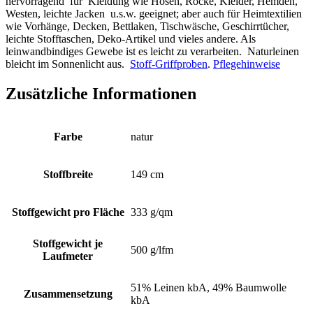
hervorragend für Kleidung wie Hosen, Röcke, Kleider, Hemden,
Westen, leichte Jacken u.s.w. geeignet; aber auch für Heimtextilien
wie Vorhänge, Decken, Bettlaken, Tischwäsche, Geschirrtücher,
leichte Stofftaschen, Deko-Artikel und vieles andere. Als
leinwandbindiges Gewebe ist es leicht zu verarbeiten. Naturleinen
bleicht im Sonnenlicht aus.
Stoff-Griffproben
.
Pflegehinweise
Zusätzliche Informationen
Farbe
natur
Stoffbreite
149 cm
Stoffgewicht pro Fläche
333 g/qm
Stoffgewicht je
500 g/lfm
Laufmeter
51% Leinen kbA, 49% Baumwolle
Zusammensetzung
kbA