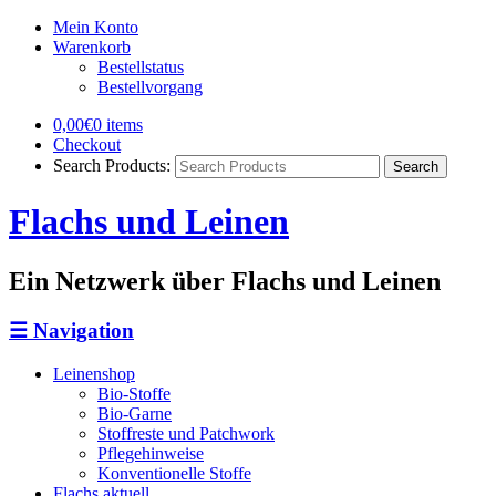
Mein Konto
Warenkorb
Bestellstatus
Bestellvorgang
0,00€
0 items
Checkout
Search Products:
Flachs und Leinen
Ein Netzwerk über Flachs und Leinen
☰
Navigation
Leinenshop
Bio-Stoffe
Bio-Garne
Stoffreste und Patchwork
Pflegehinweise
Konventionelle Stoffe
Flachs aktuell