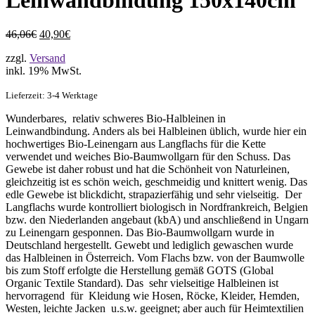
46,06€
40,90€
zzgl.
Versand
inkl. 19% MwSt.
Lieferzeit: 3-4 Werktage
Wunderbares, relativ schweres Bio-Halbleinen in
Leinwandbindung. Anders als bei Halbleinen üblich, wurde hier ein
hochwertiges Bio-Leinengarn aus Langflachs für die Kette
verwendet und weiches Bio-Baumwollgarn für den Schuss. Das
Gewebe ist daher robust und hat die Schönheit von Naturleinen,
gleichzeitig ist es schön weich, geschmeidig und knittert wenig. Das
edle Gewebe ist blickdicht, strapazierfähig und sehr vielseitig. Der
Langflachs wurde kontrolliert biologisch in Nordfrankreich, Belgien
bzw. den Niederlanden angebaut (kbA) und anschließend in Ungarn
zu Leinengarn gesponnen. Das Bio-Baumwollgarn wurde in
Deutschland hergestellt. Gewebt und lediglich gewaschen wurde
das Halbleinen in Österreich. Vom Flachs bzw. von der Baumwolle
bis zum Stoff erfolgte die Herstellung gemäß GOTS (Global
Organic Textile Standard). Das sehr vielseitige Halbleinen ist
hervorragend für Kleidung wie Hosen, Röcke, Kleider, Hemden,
Westen, leichte Jacken u.s.w. geeignet; aber auch für Heimtextilien