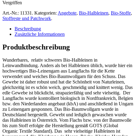
Vergriffen
Art.-Nr.:
11331
.
Kategorien:
Angebote
,
Bio-Halbleinen
,
Bio-Stoffe
,
Stoffreste und Patchwork
.
Beschreibung
Zusätzliche Informationen
Produktbeschreibung
Wunderbares, relativ schweres Bio-Halbleinen in
Leinwandbindung. Anders als bei Halbleinen üblich, wurde hier ein
hochwertiges Bio-Leinengarn aus Langflachs für die Kette
verwendet und weiches Bio-Baumwollgarn für den Schuss. Das
Gewebe ist daher robust und hat die Schönheit von Naturleinen,
gleichzeitig ist es schön weich, geschmeidig und knittert wenig. Das
edle Gewebe ist blickdicht, strapazierfähig und sehr vielseitig. Der
Langflachs wurde kontrolliert biologisch in Nordfrankreich, Belgien
bzw. den Niederlanden angebaut (kbA) und anschließend in Ungarn
zu Leinengarn gesponnen. Das Bio-Baumwollgarn wurde in
Deutschland hergestellt. Gewebt und lediglich gewaschen wurde
das Halbleinen in Österreich. Vom Flachs bzw. von der Baumwolle
bis zum Stoff erfolgte die Herstellung gemäß GOTS (Global
Organic Textile Standard). Das sehr vielseitige Halbleinen ist