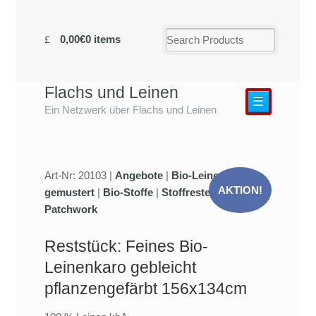
0,00€
0 items
Flachs und Leinen
☰
Ein Netzwerk über Flachs und Leinen
Art-Nr: 20103 |
Angebote
|
Bio-Leinengewebe
AKTION!
gemustert
|
Bio-Stoffe
|
Stoffreste und
Patchwork
Reststück: Feines Bio-
Leinenkaro gebleicht
pflanzengefärbt 156x134cm