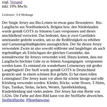
zzgl.
Versand
inkl. 19% MwSt.
Lieferzeit: 3-4 Werktage
Der Single Jersey aus Bio-Leinen ist etwas ganz Besonderes: Bio-
Langflachs aus Nordfrankreich, Belgien bzw. den Niederlanden
wurde gemäß GOTS zu feinstem Garn versponnen und dieses
anschließend verzwirnt. Das bedeutet, dass je zwei Garnfäden
umeinander gedreht wurden, um so die Reißfestigkeit zu erhöhen
und Garnunregelmäßigkeiten auszugleichen. Der für diesen Jersey
verwendete Zwirn ist also sowohl reißfester und langlebiger als auch
regelmäßiger als Einfachgarn der gleichen Garnstärke, das
normalerweise für Jerseys verwendet wird. Hinzu kommt, dass nur
Langflachs höchster Güte zu so feinem Ausgangsgarn versponnen
werden kann. Es entstand ein wunderbarer Leinenersey mit großer
Langlebigkeit! Der Stoff wurde gemäß GOTS in Deutschland
gestrickt und in einem schönen Rot gefärbt. Er hat einen tollen
Leinenglanz! Der Jersey kann vor allem für schöne lässige und edle
Kleidung verwendet werden: Kleider, Röcke, weite Hosen, T-Shirts,
Tops, Tunikas, Stolas, Jacken, Westen, Sportbekleidung,
Kinderkleidung und vieles andere. Der Jersey hat eine Breite von
1,62m. Die Farbe auf dem Bild kann von der Stofffarbe abweichen.
Stoffgriffprobe
.
Pflegehinweise
.