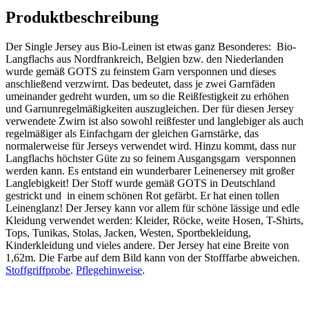
Produktbeschreibung
Der Single Jersey aus Bio-Leinen ist etwas ganz Besonderes: Bio-
Langflachs aus Nordfrankreich, Belgien bzw. den Niederlanden
wurde gemäß GOTS zu feinstem Garn versponnen und dieses
anschließend verzwirnt. Das bedeutet, dass je zwei Garnfäden
umeinander gedreht wurden, um so die Reißfestigkeit zu erhöhen
und Garnunregelmäßigkeiten auszugleichen. Der für diesen Jersey
verwendete Zwirn ist also sowohl reißfester und langlebiger als auch
regelmäßiger als Einfachgarn der gleichen Garnstärke, das
normalerweise für Jerseys verwendet wird. Hinzu kommt, dass nur
Langflachs höchster Güte zu so feinem Ausgangsgarn versponnen
werden kann. Es entstand ein wunderbarer Leinenersey mit großer
Langlebigkeit! Der Stoff wurde gemäß GOTS in Deutschland
gestrickt und in einem schönen Rot gefärbt. Er hat einen tollen
Leinenglanz! Der Jersey kann vor allem für schöne lässige und edle
Kleidung verwendet werden: Kleider, Röcke, weite Hosen, T-Shirts,
Tops, Tunikas, Stolas, Jacken, Westen, Sportbekleidung,
Kinderkleidung und vieles andere. Der Jersey hat eine Breite von
1,62m. Die Farbe auf dem Bild kann von der Stofffarbe abweichen.
Stoffgriffprobe
.
Pflegehinweise
.