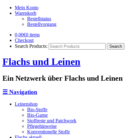
Mein Konto
Warenkorb
Bestellstatus
Bestellvorgang
0,00€
0 items
Checkout
Search Products:
Flachs und Leinen
Ein Netzwerk über Flachs und Leinen
☰
Navigation
Leinenshop
Bio-Stoffe
Bio-Garne
Stoffreste und Patchwork
Pflegehinweise
Konventionelle Stoffe
Flachs aktuell