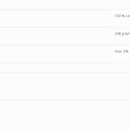
100 % Le
248 g/q
max. 5%