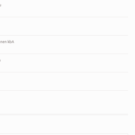
u
inen kbA
m