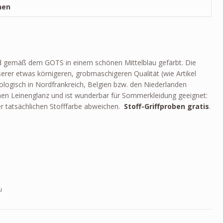
nen
end gemäß dem GOTS in einem schönen Mittelblau gefärbt. Die
erer etwas körnigeren, grobmaschigeren Qualität (wie Artikel
biologisch in Nordfrankreich, Belgien bzw. den Niederlanden
nen Leinenglanz und ist wunderbar für Sommerkleidung geeignet:
er tatsächlichen Stofffarbe abweichen.
Stoff-Griffproben gratis
.
u