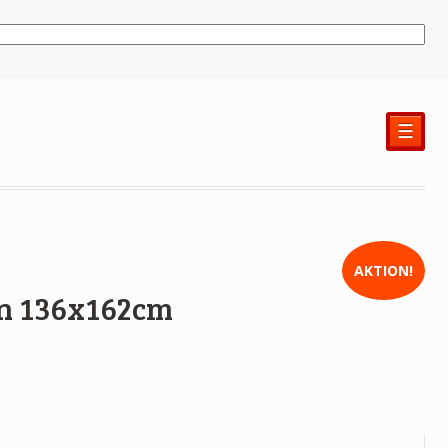
☰
AKTION!
rn 136x162cm