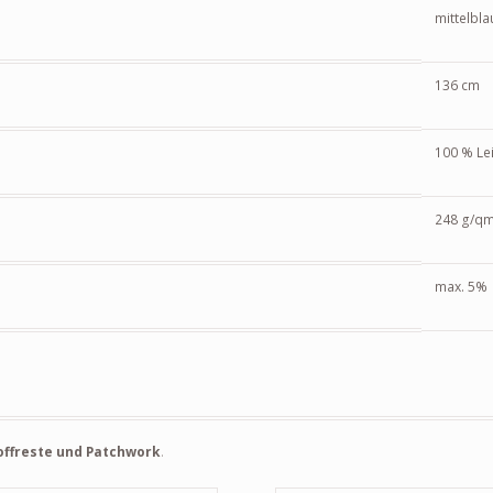
mittelbla
136 cm
100 % Le
248 g/q
max. 5%
offreste und Patchwork
.