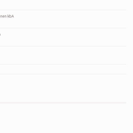
inen kbA
m