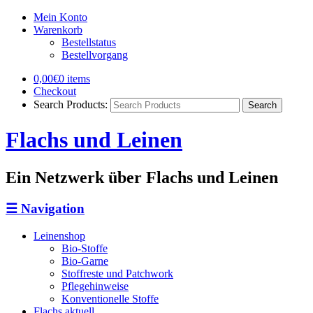
Mein Konto
Warenkorb
Bestellstatus
Bestellvorgang
0,00€
0 items
Checkout
Search Products:
Flachs und Leinen
Ein Netzwerk über Flachs und Leinen
☰
Navigation
Leinenshop
Bio-Stoffe
Bio-Garne
Stoffreste und Patchwork
Pflegehinweise
Konventionelle Stoffe
Flachs aktuell