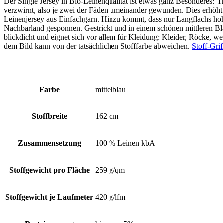
Der Single Jersey in Bio-Leinenqualität ist etwas ganz Besonderes
verzwirnt, also je zwei der Fäden umeinander gewunden. Dies erhöht d
Leinenjersey aus Einfachgarn. Hinzu kommt, dass nur Langflachs 
Nachbarland gesponnen. Gestrickt und in einem schönen mittleren Bla
blickdicht und eignet sich vor allem für Kleidung: Kleider, Röcke, w
dem Bild kann von der tatsächlichen Stofffarbe abweichen.
Stoff-Gri
Farbe
mittelblau
Stoffbreite
162 cm
Zusammensetzung
100 % Leinen kbA
Stoffgewicht pro Fläche
259 g/qm
Stoffgewicht je Laufmeter
420 g/lfm