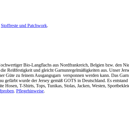
,
Stoffreste und Patchwork
.
: Hochwertiger Bio-Langflachs aus Nordfrankreich, Belgien bzw. den 
ie Reißfestigkeit und gleicht Garnunregelmäßigkeiten aus. Unser Jersey
hoher Güte zu feinem Ausgangsgarn versponnen werden kann. Das Gar
u gefärbt wurde der Jersey gemäß GOTS in Deutschland. Es entstand ein
eite Hosen, T-Shirts, Tops, Tunikas, Stolas, Jacken, Westen, Sportbekle
ffproben
.
Pflegehinweise
.