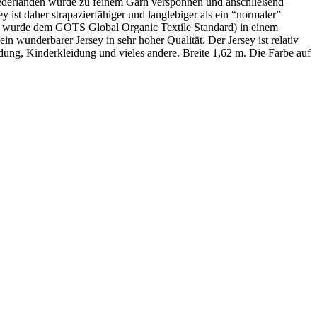
Niederlanden wurde zu feinem Garn versponnen und anschließend
 ist daher strapazierfähiger und langlebiger als ein “normaler”
n wurde dem GOTS Global Organic Textile Standard) in einem
 wunderbarer Jersey in sehr hoher Qualität. Der Jersey ist relativ
idung, Kinderkleidung und vieles andere. Breite 1,62 m. Die Farbe auf