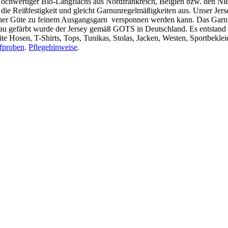
: Hochwertiger Bio-Langflachs aus Nordfrankreich, Belgien bzw. den 
ie Reißfestigkeit und gleicht Garnunregelmäßigkeiten aus. Unser Jersey
hoher Güte zu feinem Ausgangsgarn versponnen werden kann. Das Gar
u gefärbt wurde der Jersey gemäß GOTS in Deutschland. Es entstand ein
eite Hosen, T-Shirts, Tops, Tunikas, Stolas, Jacken, Westen, Sportbekle
ffproben
.
Pflegehinweise
.