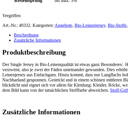
Resteinsprung
bis max. 5%
Vergriffen
Art.-Nr.:
49332
.
Kategorien:
Angebote
,
Bio-Leinenjersey
,
Bio-Stoffe
Beschreibung
Zusätzliche Informationen
Produktbeschreibung
Der Single Jersey in Bio-Leinenqualität ist etwas ganz Besonderes
verzwirnt, also je zwei der Fäden umeinander gewunden. Dies erhöht d
Leinenjersey aus Einfachgarn. Hinzu kommt, dass nur Langflachs 
Nachbarland gesponnen. Gestrickt und in einem schönen mittleren Bla
blickdicht und eignet sich vor allem für Kleidung: Kleider, Röcke, w
dem Bild kann von der tatsächlichen Stofffarbe abweichen.
Stoff-Gri
Zusätzliche Informationen