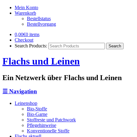
Mein Konto
Warenkorb
Bestellstatus
Bestellvorgang
0,00€
0 items
Checkout
Search Products:
Flachs und Leinen
Ein Netzwerk über Flachs und Leinen
☰
Navigation
Leinenshop
Bio-Stoffe
Bio-Garne
Stoffreste und Patchwork
Pflegehinweise
Konventionelle Stoffe
Flachs aktuell