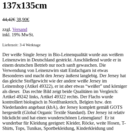
137x135cm
44,42€
38,90€
zzgl.
Versand
inkl. 19% MwSt.
Lieferzeit: 3-4 Werktage
Der weiße Single Jersey in Bio-Leinenqualität wurde aus weißem
Leinenzwirn in Deutschland gestrickt. Anschließend wurde er in
einem deutschen Betrieb nur noch sanft gewaschen. Die
Verwendung von Leinenzwirn statt Einfachgarn ist etwas
Besonderes und macht den Jersey äußerst langlebig. Der Jersey hat
das gleiche Stoffgewicht wie der andere weiße Jersey im
Leinenshop (Atikel 49322), er ist aber etwas “weißer” und körniger
als dieser. Das rechte Bild zeigt beide Qualitäten im Vergleich:
Artikel 49242 links, Artikel 49322 rechts. Der Flachs wurde
kontrolliert biologisch in Nordfrankreich, Belgien bzw. den
Niederlanden angebaut (kbA), der Jersey komplett gemäß GOTS
hergestellt (Global Organic Textile Standard). Der Jersey ist relativ
blickdicht und hat einen wunderschönen Leinenglanz! Er ist
wunderbar für Kleidung geeignet: Kleider, Röcke, weite Hosen, T-
Shirts, Tops, Tunikas, Sportbekleidung, Kinderkleidung und