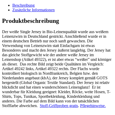
Beschreibung
Zusätzliche Informationen
Produktbeschreibung
Der weiße Single Jersey in Bio-Leinenqualität wurde aus weißem
Leinenzwirn in Deutschland gestrickt. Anschließend wurde er in
einem deutschen Betrieb nur noch sanft gewaschen. Die
Verwendung von Leinenzwirn statt Einfachgarn ist etwas
Besonderes und macht den Jersey äußerst langlebig. Der Jersey hat
das gleiche Stoffgewicht wie der andere weiße Jersey im
Leinenshop (Atikel 49322), er ist aber etwas “weißer” und körniger
als dieser. Das rechte Bild zeigt beide Qualitäten im Vergleich:
Artikel 49242 links, Artikel 49322 rechts. Der Flachs wurde
kontrolliert biologisch in Nordfrankreich, Belgien bzw. den
Niederlanden angebaut (kbA), der Jersey komplett gemäß GOTS
hergestellt (Global Organic Textile Standard). Der Jersey ist relativ
blickdicht und hat einen wunderschönen Leinenglanz! Er ist
wunderbar für Kleidung geeignet: Kleider, Röcke, weite Hosen, T-
Shirts, Tops, Tunikas, Sportbekleidung, Kinderkleidung und
anderes. Die Farbe auf dem Bild kann von der tatsächlichen
Stofffarbe abweichen.
Stoff-Griffproben gratis
.
Pflegehinweise.