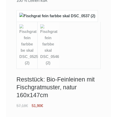
100 % Leinen kbA
Reststück: Bio-Feinleinen mit
Fischgratmuster, natur
160x147cm
57,18€
51,90€