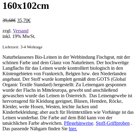
160x102cm
39,68€
35,70€
zzgl.
Versand
inkl. 19% MwSt.
Lieferzeit: 3-4 Werktage
Naturbelassenes Bio-Leinen in der Webbindung Fischgrat, mit der
schönen Farbe und dem Glanz von Naturleinen. Der hochwertige
Langflachs für das Leinen wurde kontrolliert biologisch in den
Küstengebieten von Frankreich, Belgien bzw. den Niederlanden
angebaut. Der Stoff wurde komplett gemäß dem GOTS (Global
Organic Textile Standard) hergestellt: Zu Leinengarn gesponnen
wurde der Flachs in Mitteleuropa, gewebt und anschließend
gewaschen wurde das Leinen in Österreich. Das Leinengewebe ist
hervorragend für Kleidung geeignet, Blusen, Hemden, Röcke,
Kleider, weite Hosen, Westen, leichte Jacken und
Kinderbekleidung; aber auch für Heimtextilien wie Vorhänge ist das
Leinen wunderbar. Die Farbe auf dem Bild kann von der
tatsächlichen Farbe abweichen.
Pflegehinweise
.
Stoff-Griffproben
.
Das passende Nähgarn finden Sie
hier
.