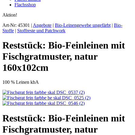
Flachsshop
Aktion!
Art-Nr: 45301 |
Angebote
|
Bio-Leinengewebe ungefärbt
|
Bio-
Stoffe
|
Stoffreste und Patchwork
Reststück: Bio-Feinleinen mit
Fischgratmuster, natur
160x102cm
100 % Leinen kbA
Reststück: Bio-Feinleinen mit
Fischgratmuster, natur