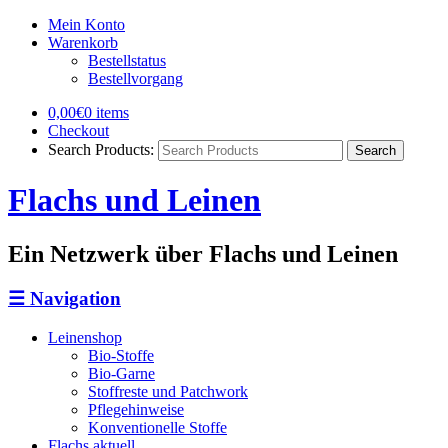
Mein Konto
Warenkorb
Bestellstatus
Bestellvorgang
0,00€
0 items
Checkout
Search Products:
Flachs und Leinen
Ein Netzwerk über Flachs und Leinen
☰
Navigation
Leinenshop
Bio-Stoffe
Bio-Garne
Stoffreste und Patchwork
Pflegehinweise
Konventionelle Stoffe
Flachs aktuell