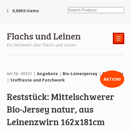
0,00€
0 items
Flachs und Leinen
☰
Ein Netzwerk über Flachs und Leinen
Art-Nr: 49321 |
Angebote
|
Bio-Leinenjersey
|
Bio-Stoffe
AKTION!
|
Stoffreste und Patchwork
Reststück: Mittelschwerer
Bio-Jersey natur, aus
Leinenzwirn 162x181cm