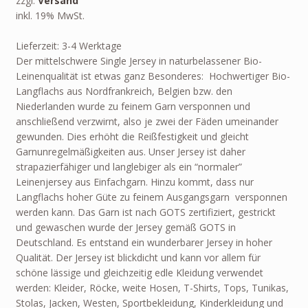
zzgl.
Versand
inkl. 19% MwSt.
Lieferzeit: 3-4 Werktage
Der mittelschwere Single Jersey in naturbelassener Bio-
Leinenqualität ist etwas ganz Besonderes: Hochwertiger Bio-
Langflachs aus Nordfrankreich, Belgien bzw. den
Niederlanden wurde zu feinem Garn versponnen und
anschließend verzwirnt, also je zwei der Fäden umeinander
gewunden. Dies erhöht die Reißfestigkeit und gleicht
Garnunregelmäßigkeiten aus. Unser Jersey ist daher
strapazierfähiger und langlebiger als ein “normaler”
Leinenjersey aus Einfachgarn. Hinzu kommt, dass nur
Langflachs hoher Güte zu feinem Ausgangsgarn versponnen
werden kann. Das Garn ist nach GOTS zertifiziert, gestrickt
und gewaschen wurde der Jersey gemäß GOTS in
Deutschland. Es entstand ein wunderbarer Jersey in hoher
Qualität. Der Jersey ist blickdicht und kann vor allem für
schöne lässige und gleichzeitig edle Kleidung verwendet
werden: Kleider, Röcke, weite Hosen, T-Shirts, Tops, Tunikas,
Stolas, Jacken, Westen, Sportbekleidung, Kinderkleidung und