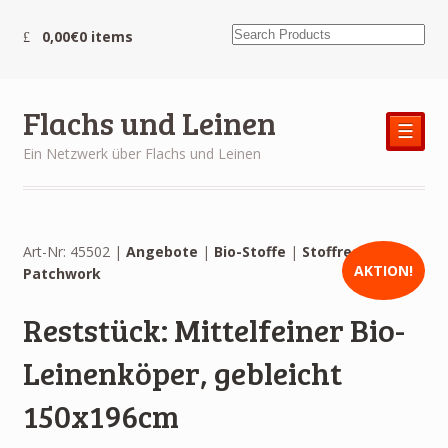
0,00€
0 items
Flachs und Leinen
☰
Ein Netzwerk über Flachs und Leinen
Art-Nr: 45502 |
Angebote
|
Bio-Stoffe
|
Stoffreste und
AKTION!
Patchwork
Reststück: Mittelfeiner Bio-
Leinenköper, gebleicht
150x196cm