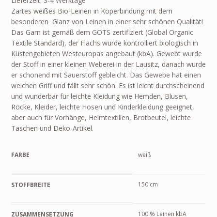
Lieferzeit: 3-4 Werktage
Zartes weißes Bio-Leinen in Köperbindung mit dem
besonderen Glanz von Leinen in einer sehr schönen Qualität!
Das Garn ist gemäß dem GOTS zertifiziert (Global Organic
Textile Standard), der Flachs wurde kontrolliert biologisch in
Küstengebieten Westeuropas angebaut (kbA). Gewebt wurde
der Stoff in einer kleinen Weberei in der Lausitz, danach wurde
er schonend mit Sauerstoff gebleicht. Das Gewebe hat einen
weichen Griff und fällt sehr schön. Es ist leicht durchscheinend
und wunderbar für leichte Kleidung wie Hemden, Blusen,
Röcke, Kleider, leichte Hosen und Kinderkleidung geeignet,
aber auch für Vorhänge, Heimtextilien, Brotbeutel, leichte
Taschen und Deko-Artikel.
FARBE
weiß
150 cm
STOFFBREITE
100 % Leinen kbA
ZUSAMMENSETZUNG